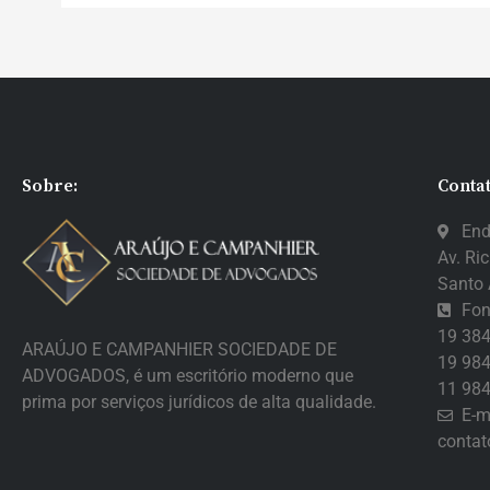
Sobre:
Contat
End
Av. Ric
Santo 
Fon
19 38
ARAÚJO E CAMPANHIER SOCIEDADE DE
19 98
ADVOGADOS, é um escritório moderno que
11 98
prima por serviços jurídicos de alta qualidade.
E-m
conta