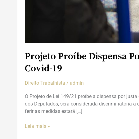
Projeto Proíbe Dispensa P
Covid-19
Direito Trabalhista
/
admin
O Projeto de Lei 149/21 proíbe a dispensa por just
dos Deputados, será considerada discriminatória 
ferir as medidas estará […]
Leia mais »