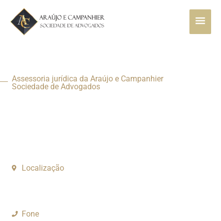
Ir
MEN
para
o
PRI
conteúdo
Assessoria jurídica da Araújo e Campanhier
Sociedade de Advogados
Resolução plena dos problemas e desafios
propostos
Localização
Louveira / SP
Fone