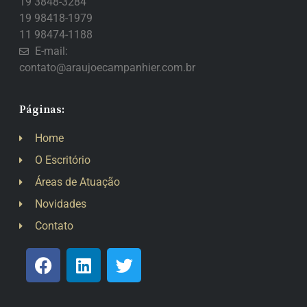
19 3848-3284
19 98418-1979
11 98474-1188
E-mail:
contato@araujoecampanhier.com.br
Páginas:
Home
O Escritório
Áreas de Atuação
Novidades
Contato
F
L
T
a
i
w
c
n
i